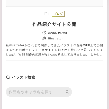
ブログ
作品紹介サイト公開
2022/10/02
illustrator
私illustratorがこれまで制作してきたイラスト作品をWEB上で公開
するためのポートフォリオサイトを前々から欲しいと思っておりま
したが、WEB制作の知識がないため断念しておりました。 しかしな
がら以前WEB制作のお仕事に就くことを目標にしている友人に依頼
したところ、引き受けてもらえることになり先日制作が完了、公開
にありつくことができました。 屋号名は「ILLUST FACTORY」と
しました […]
イラスト検索